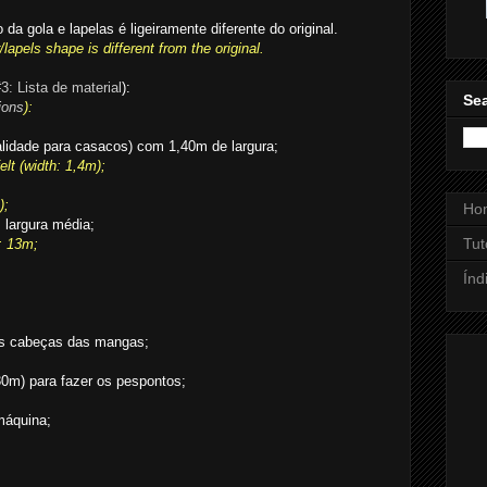
 da gola e lapelas é ligeiramente diferente do original.
/lapels shape is different from the original.
3: Lista de material
):
Sea
ions
):
ualidade para casacos) com 1,40m de largura;
elt (width: 1,4m);
);
Ho
 largura média;
Tut
: 13m;
Índ
 as cabeças das mangas;
(30m) para fazer os pespontos;
máquina;