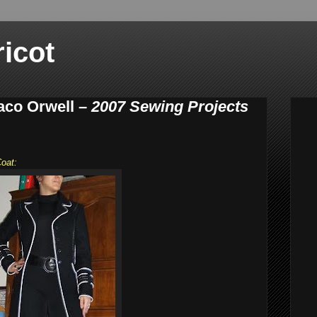
ricot
aco Orwell –
2007 Sewing Projects
:
Coat: