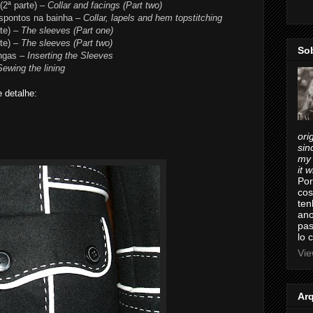
(2ª parte)
– Collar and facings (Part two)
espontos na bainha
– Collar, lapels and hem topstitching
te)
– The sleeves (Part one)
te)
– The sleeves (Part two)
So
ngas
– Inserting the Sleeves
Sewing the lining
 detalhe:
ori
sin
my 
it 
Por
cos
ten
ano
pas
lo 
Vie
Ar