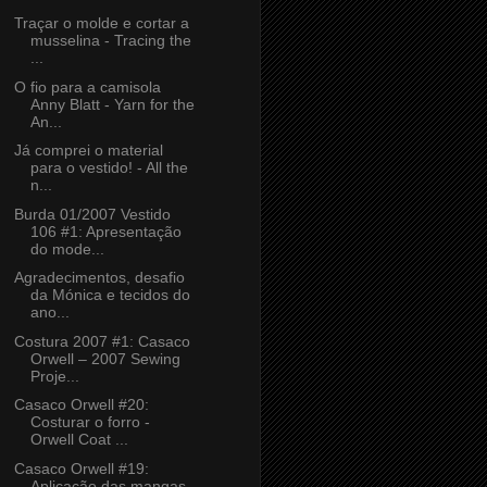
Traçar o molde e cortar a
musselina - Tracing the
...
O fio para a camisola
Anny Blatt - Yarn for the
An...
Já comprei o material
para o vestido! - All the
n...
Burda 01/2007 Vestido
106 #1: Apresentação
do mode...
Agradecimentos, desafio
da Mónica e tecidos do
ano...
Costura 2007 #1: Casaco
Orwell – 2007 Sewing
Proje...
Casaco Orwell #20:
Costurar o forro -
Orwell Coat ...
Casaco Orwell #19:
Aplicação das mangas