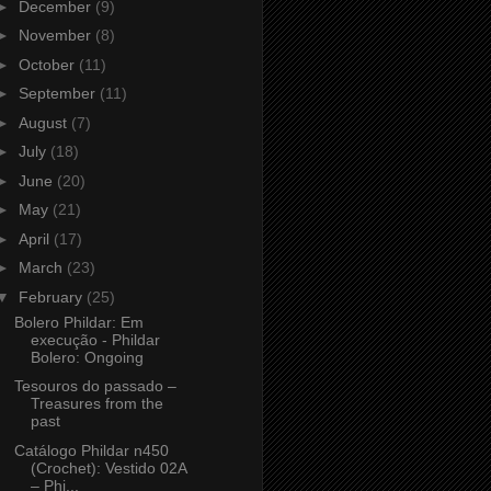
►
December
(9)
►
November
(8)
►
October
(11)
►
September
(11)
►
August
(7)
►
July
(18)
►
June
(20)
►
May
(21)
►
April
(17)
►
March
(23)
▼
February
(25)
Bolero Phildar: Em
execução - Phildar
Bolero: Ongoing
Tesouros do passado –
Treasures from the
past
Catálogo Phildar n450
(Crochet): Vestido 02A
– Phi...