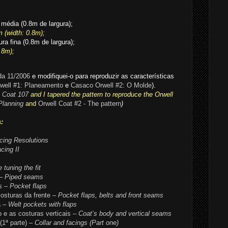
 média (0.8m de largura);
 (width: 0.8m);
a fina (0.8m de largura);
.8m);
da 11/2006
e modifiquei-o para reproduzir as características
well #1: Planeamento
e
Casaco Orwell #2: O Molde
).
 Coat 107
and I tapered the pattern to reproduce the Orwell
Planning
and
Orwell Coat #2 - The pattern
)
:
acing Resolutions
cing II
 tuning the fit
– Piped seams
s
– Pocket flaps
osturas da frente
– Pocket flaps, belts and front seams
a
– Welt pockets with flaps
e as costuras verticais
– Coat’s body and vertical seams
(1ª parte)
– Collar and facings (Part one)