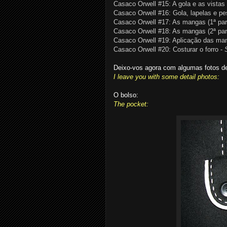
Casaco Orwell #15: A gola e as vistas 
Casaco Orwell #16: Gola, lapelas e p
Casaco Orwell #17: As mangas (1ª par
Casaco Orwell #18: As mangas (2ª par
Casaco Orwell #19: Aplicação das ma
Casaco Orwell #20: Costurar o forro -
Deixo-vos agora com algumas fotos de
I leave you with some detail photos:
O bolso:
The pocket: