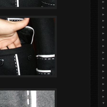
►
►
►
►
►
►
►
►
►
►
►
►
►
►
►
►
▼