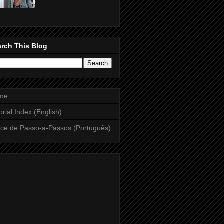
rch This Blog
me
orial Index (English)
ice de Passo-a-Passos (Português)