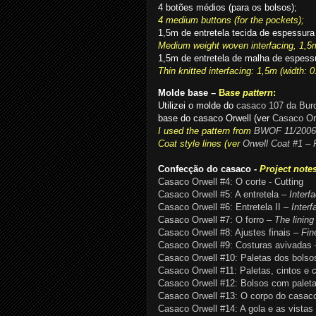
4 botões médios (para os bolsos);
4 medium buttons (for the pockets);
1,5m de entretela tecida de espessura
Medium weight woven interfacing, 1,5m
1,5m de entretela de malha de espessur
Thin knitted interfacing: 1,5m (width: 0
Molde base –
B
ase pattern
:
Utilizei o molde do
casaco 107 da Bur
base do casaco Orwell (ver
Casaco Or
I used the pattern from
BWOF 11/2006
Coat style lines (ver
Orwell Coat #1 – 
Confecção do casaco
-
Project notes
Casaco Orwell #4: O corte - Cutting
Casaco Orwell #5: A entretela
– Interf
Casaco Orwell #6: Entretela II
– Interfa
Casaco Orwell #7: O forro
– The lining
Casaco Orwell #8: Ajustes finais
– Fine
Casaco Orwell #9: Costuras avivadas
Casaco Orwell #10: Paletas dos bolso
Casaco Orwell #11: Paletas, cintos e c
Casaco Orwell #12: Bolsos com palet
Casaco Orwell #13: O corpo do casaco 
Casaco Orwell #14: A gola e as vistas 