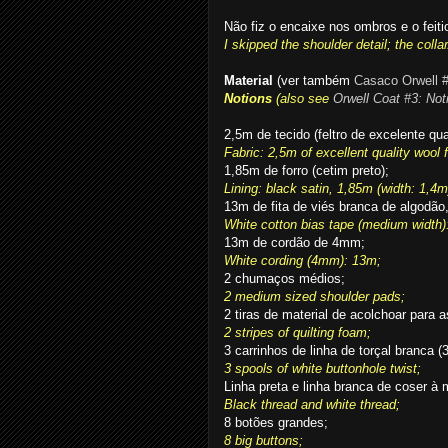
Não fiz o encaixe nos ombros e o feitio
I skipped the shoulder detail; the collar
Material
(ver também
Casaco Orwell #
Notions
(also see
Orwell Coat #3: Not
2,5m de tecido (feltro de excelente q
Fabric: 2,5m of excellent quality wool f
1,85m de forro (cetim preto);
Lining: black satin, 1,85m (width: 1,4m
13m de fita de viés branca de algodão,
White cotton bias tape (medium width)
13m de cordão de 4mm;
White cording (4mm): 13m;
2 chumaços médios;
2 medium sized shoulder pads;
2 tiras de material de acolchoar para
2 stripes of quilting foam;
3 carrinhos de linha de torçal branca 
3 spools of white buttonhole twist;
Linha preta e linha branca de coser à 
Black thread and white thread;
8 botões grandes;
8 big buttons;