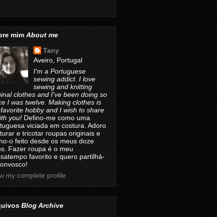
bre mim
About me
Tany
Aveiro, Portugal
I'm a Portuguese
sewing addict. I love
sewing and knitting
ginal clothes and I've been doing so
ce I was twelve. Making clothes is
favorite hobby and I wish to share
with you!
Defino-me como uma
tuguesa viciada em costura. Adoro
turar e tricotar roupas originais e
ho-o feito desde os meus doze
s. Fazer roupa é o meu
satempo favorito e quero partilhá-
convosco!
w my complete profile
quivos
Blog Archive