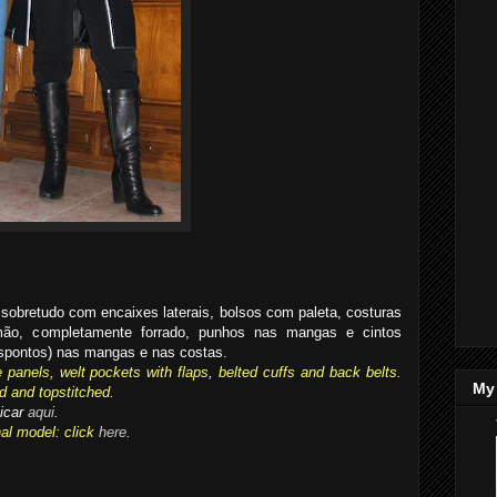
 sobretudo com encaixes laterais, bolsos com paleta, costuras
mão, completamente forrado, punhos nas mangas e cintos
spontos) nas mangas e nas costas.
 panels, welt pockets with flaps, belted cuffs and back belts.
My 
d and topstitched.
licar
aqui
.
al model: click
here
.