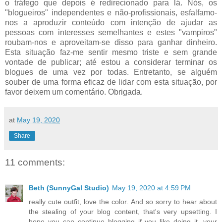
o tráfego que depois é redirecionado para lá. Nós, os
"blogueiros" independentes e não-profissionais, esfalfamo-
nos a aproduzir conteúdo com intenção de ajudar as
pessoas com interesses semelhantes e estes "vampiros"
roubam-nos e aproveitam-se disso para ganhar dinheiro.
Esta situação faz-me sentir mesmo triste e sem grande
vontade de publicar; até estou a considerar terminar os
blogues de uma vez por todas. Entretanto, se alguém
souber de uma forma eficaz de lidar com esta situação, por
favor deixem um comentário. Obrigada.
at
May 19, 2020
Share
11 comments:
Beth (SunnyGal Studio)
May 19, 2020 at 4:59 PM
really cute outfit, love the color. And so sorry to hear about
the stealing of your blog content, that's very upsetting. I
hope you can continue blogging if you like doing it, your