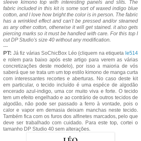
sleeve kimono top with interesting panels and slits. The
fabric included in this kit is some sort of waxed indigo blue
cotton, and I love how bright the color is in person. The fabric
has a wrinkled effect and can't be pressed and/or steamed
as any other cotton, otherwise it will get stained. it also gets
piercing marks so it must be handled with care. For this top I
cut DP Studio's size 40 without any modification.
---
PT:
Já fiz várias SoChicBox Léo (cliquem na etiqueta
le514
e rolem para baixo após este artigo para verem as várias
concretizações deste modelo), por isso a maioria de vós
saberá que se trata um um top estilo kimono de manga curta
com interessantes recortes e aberturas. No caso deste kit
em particular, o tecido incluído é uma espéce de algodão
encerado azul-indigo, uma cor muito viva e forte. O tecido
tem um efeito engelhado e ao contrário de outros tecidos de
algodão, não pode ser passado a ferro à vontade, pois o
calor e vapor em demasia deixam manchas neste tecido.
Também fica com os furos dos alfinetes marcados, pelo que
deve ser trabalhado com cuidado. Para este top, cortei o
tamanho DP Studio 40 sem alterações.