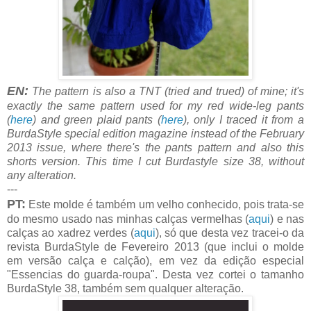
EN:
The pattern is also a TNT (tried and trued) of mine; it's
exactly the same pattern used for my red wide-leg pants
(
here
) and green plaid pants (
here
), only I traced it from a
BurdaStyle special edition magazine instead of the February
2013 issue, where there's the pants pattern and also this
shorts version. This time I cut Burdastyle size 38, without
any alteration.
---
PT:
Este molde é também um velho conhecido, pois trata-se
do mesmo usado nas minhas calças vermelhas (
aqui
) e nas
calças ao xadrez verdes (
aqui
), só que desta vez tracei-o da
revista BurdaStyle de Fevereiro 2013 (que inclui o molde
em versão calça e calção), em vez da edição especial
"Essencias do guarda-roupa". Desta vez cortei o tamanho
BurdaStyle 38, também sem qualquer alteração.