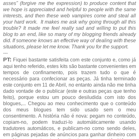
asses" (forgive me the expression) to produce content that
we hope is appreciated and helpful to people with the same
interests, and then these web vampires come and steal all
your hard work. It makes me ask why going through all this
trouble? It made me feel really sad and willing to put this
blog to an end, like so many of my blogging friends already
did. If someone knows an effective way of dealing with these
situations, please let me know. Thank you for the support.
---
PT:
Fiquei bastante satisfeita com este conjunto e, como já
aqui tenho referido, estes kits são bastante convenientes em
tempos de confinamento, pois trazem tudo o que é
necessário para confecionar as peças. Já tinha terminado
este conjunto em 11 de Abril, no entanto ainda não me tinha
dado vontade de o publicar (este e outras peças que tenho
feito), porque estou um pouco desiludida com isto dos
blogues,... Chegou ao meu conhecimento que o conteúdo
dos meus blogues tem sido usado sem o meu
consentimento. A história não é nova: pegam no conteúdo,
copiam-no, podem traduzi-lo automáticamente usando
tradutores automáticos, e publicam-no como sendo deles,
em páginas pejadas de anúncios para ganhar dinheiro com