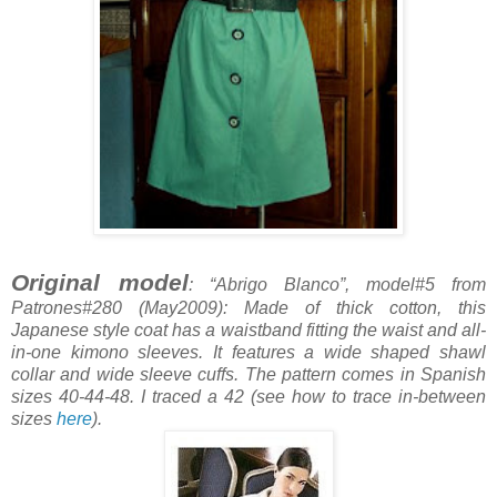
Original model
: “Abrigo Blanco”, model#5 from
Patrones#280 (May2009): Made of thick cotton, this
Japanese style coat has a waistband fitting the waist and all-
in-one kimono sleeves. It features a wide shaped shawl
collar and wide sleeve cuffs. The pattern comes in Spanish
sizes 40-44-48. I traced a 42 (see how to trace in-between
sizes
here
).