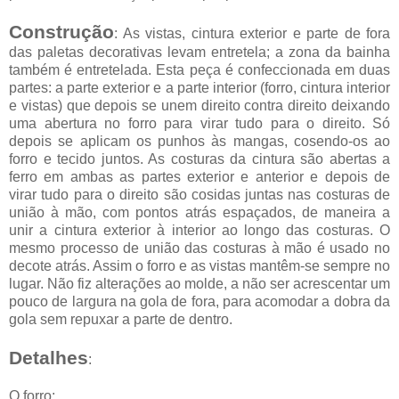
Construção
: As vistas, cintura exterior e parte de fora
das paletas decorativas levam entretela; a zona da bainha
também é entretelada. Esta peça é confeccionada em duas
partes: a parte exterior e a parte interior (forro, cintura interior
e vistas) que depois se unem direito contra direito deixando
uma abertura no forro para virar tudo para o direito. Só
depois se aplicam os punhos às mangas, cosendo-os ao
forro e tecido juntos. As costuras da cintura são abertas a
ferro em ambas as partes exterior e anterior e depois de
virar tudo para o direito são cosidas juntas nas costuras de
união à mão, com pontos atrás espaçados, de maneira a
unir a cintura exterior à interior ao longo das costuras. O
mesmo processo de união das costuras à mão é usado no
decote atrás. Assim o forro e as vistas mantêm-se sempre no
lugar. Não fiz alterações ao molde, a não ser acrescentar um
pouco de largura na gola de fora, para acomodar a dobra da
gola sem repuxar a parte de dentro.
Detalhes
:
O forro: