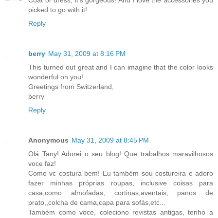
Coat or dress, it's gorgeous! And I love the accessories you
picked to go with it!
Reply
berry
May 31, 2009 at 8:16 PM
This turned out great and I can imagine that the color looks
wonderful on you!
Greetings from Switzerland,
berry
Reply
Anonymous
May 31, 2009 at 8:45 PM
Olá Tany! Adorei o seu blog! Que trabalhos maravilhosos
voce faz!
Como vc costura bem! Eu também sou costureira e adoro
fazer minhas próprias roupas, inclusive coisas para
casa,como almofadas, cortinas,aventais, panos de
prato,,colcha de cama,capa para sofás,etc...
Também como voce, coleciono revistas antigas, tenho a